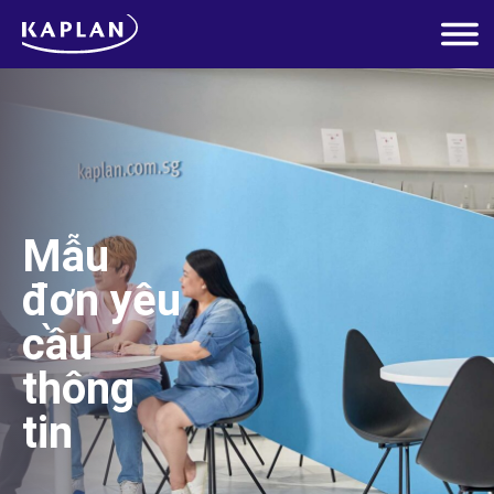
Mẫu
đơn yêu
cầu
thông
tin